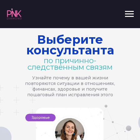
Выберите
консультанта
по причинно-
следственным связям
Узнайте почему в вашей жизни
повторяются ситуации в отношениях,
финансах, здоровье и получите
пошаговый план исправления этого