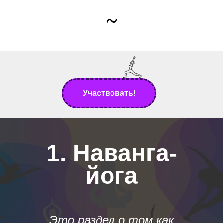
~
Участвовать!
1. Наванга-
йога
Это раздел о том как