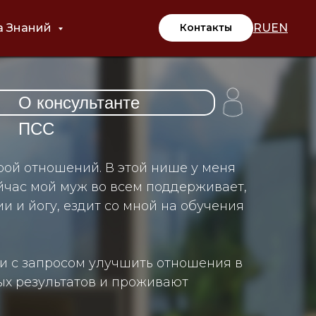
RU
EN
а Знаний
Контакты
О консультанте
ПСС
рой отношений. В этой нише у меня
йчас мой муж во всем поддерживает,
и и йогу, ездит со мной на обучения
и с запросом улучшить отношения в
ых результатов и проживают