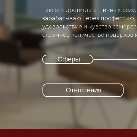
Также я достигла отличных резу
зарабатываю через профессию, 
удовольствие и чувство саморе
огромное количество подарков 
Сферы
Отношения