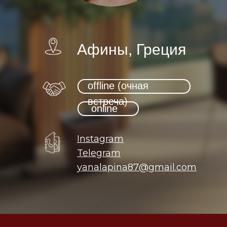
Афины, Греция
offline (очная
встреча)
online
Instagram
Telegram
yanalapina87@gmail.com