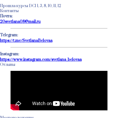
Прошла курсы DCI 1, 3, 8, 10, 11, 12
Контакты
Почта:
20svetlana08@mail.ru
Telegram:
https://t.me/SvetlanaBelovaa
Instagram:
https://www.instagram.com/svetlana_belovaa
Отзывы
Местоположение