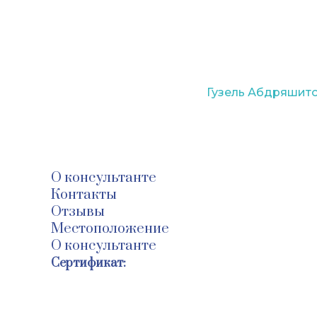
Вернуться к каталогу
Гузель Абдряшит
@
@
О консультанте
Контакты
Отзывы
Местоположение
О консультанте
Сертификат: