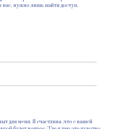
з нас, нужно лишь найти доступ.
ыт для меня. Я счастлива ,что с вашей
ой будет вопрос :"Где я даю это чувство