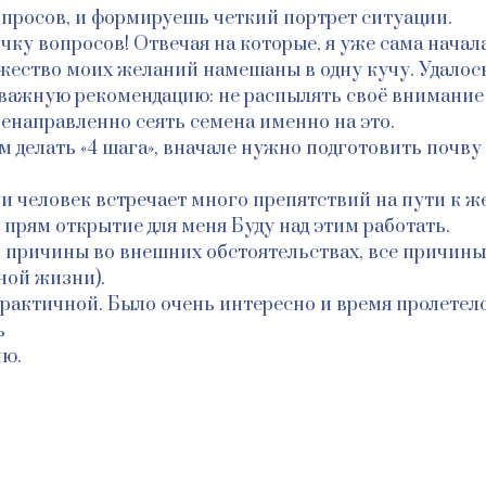
опросов, и формируешь четкий портрет ситуации.
чку вопросов! Отвечая на которые, я уже сама начал
ножество моих желаний намешаны в одну кучу. Удало
 важную рекомендацию: не распылять своё внимание 
енаправленно сеять семена именно на это.
м делать «4 шага», вначале нужно подготовить почву
ли человек встречает много препятствий на пути к ж
 прям открытие для меня Буду над этим работать.
ь причины во внешних обстоятельствах, все причины 
ной жизни).
практичной. Было очень интересно и время пролетел
ь
ию.