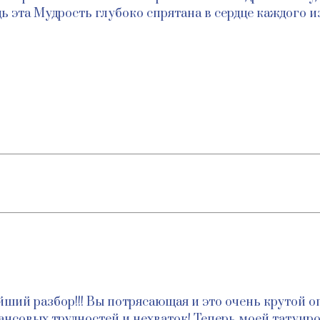
ь эта Мудрость глубоко спрятана в сердце каждого и
ший разбор!!! Вы потрясающая и это очень крутой оп
овых трудностей и нехваток! Теперь моей татуировк