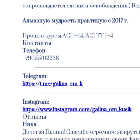
сопровождается слезами освобождения:) Вед
Алмазную мудрость практикую с 2017 г.
Прошла курсы ACI 1–14, ACI TT 1–4
Контакты
Tелефон:
+79055102238
Telegram:
https://t.me/galina_om_k
Instagram:
https://www.instagram.com/galina_om_kusik
Отзывы
Ника
Дорогая Галина! Спасибо огромное за крутей
помощью я нашла первопричину своих финанс