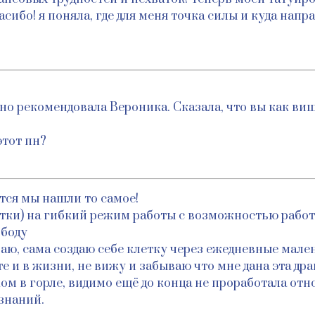
пасибо! я поняла, где для меня точка силы и куда на
но рекомендовала Вероника. Сказала, что вы как ви
этот пн?
ется мы нашли то самое!
етки) на гибкий режим работы с возможностью работ
ободу
ваю, сама создаю себе клетку через ежедневные мал
е и в жизни, не вижу и забываю что мне дана эта др
м в горле, видимо ещё до конца не проработала отно
знаний.