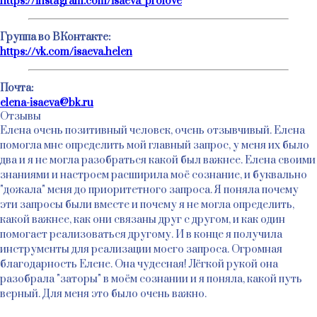
https://instagram.com/isaeva_prolove
Группа во ВКонтакте:
https://vk.com/isaeva.helen
Почта:
elena-isaeva@bk.ru
Отзывы
Елена очень позитивный человек, очень отзывчивый. Елена
помогла мне определить мой главный запрос, у меня их было
два и я не могла разобраться какой был важнее. Елена своими
знаниями и настроем расширила моё сознание, и буквально
"дожала" меня до приоритетного запроса. Я поняла почему
эти запросы были вместе и почему я не могла определить,
какой важнее, как они связаны друг с другом, и как один
помогает реализоваться другому. И в конце я получила
инструменты для реализации моего запроса. Огромная
благодарность Елене. Она чудесная! Лёгкой рукой она
разобрала "заторы" в моём сознании и я поняла, какой путь
верный. Для меня это было очень важно.