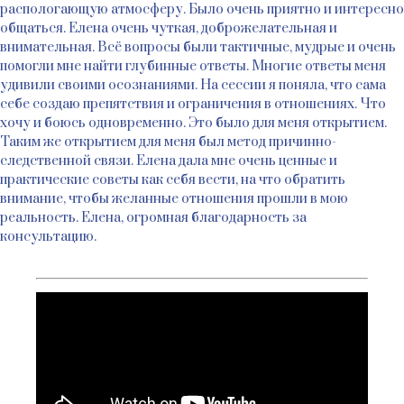
распологающую атмосферу. Было очень приятно и интересно
общаться. Елена очень чуткая, доброжелательная и
внимательная. Всё вопросы были тактичные, мудрые и очень
помогли мне найти глубинные ответы. Многие ответы меня
удивили своими осознаниями. На сессии я поняла, что сама
себе создаю препятствия и ограничения в отношениях. Что
хочу и боюсь одновременно. Это было для меня открытием.
Таким же открытием для меня был метод причинно-
следственной связи. Елена дала мне очень ценные и
практические советы как себя вести, на что обратить
внимание, чтобы желанные отношения прошли в мою
реальность. Елена, огромная благодарность за
консультацию.