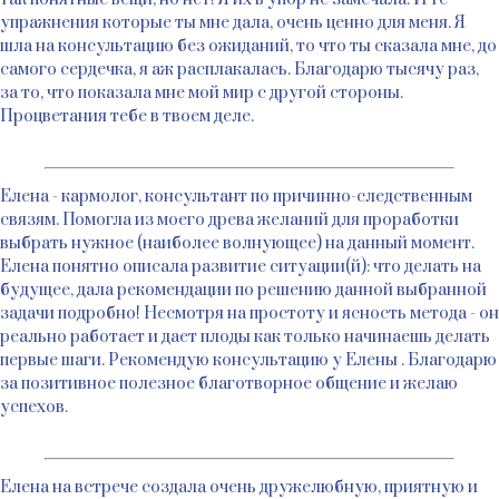
упражнения которые ты мне дала, очень ценно для меня. Я
шла на консультацию без ожиданий, то что ты сказала мне, до
самого сердечка, я аж расплакалась. Благодарю тысячу раз,
за то, что показала мне мой мир с другой стороны.
Процветания тебе в твоем деле.
Елена - кармолог, консультант по причинно-следственным
связям. Помогла из моего древа желаний для проработки
выбрать нужное (наиболее волнующее) на данный момент.
Елена понятно описала развитие ситуации(й): что делать на
будущее, дала рекомендации по решению данной выбранной
задачи подробно! Несмотря на простоту и ясность метода - он
реально работает и дает плоды как только начинаешь делать
первые шаги. Рекомендую консультацию у Елены . Благодарю
за позитивное полезное благотворное общение и желаю
успехов.
Елена на встрече создала очень дружелюбную, приятную и