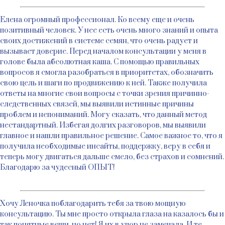
Елена огромный профессионал. Ко всему еще и очень
позитивный человек. У нее есть очень много знаний и опыта
своих достижений в системе семян, что очень радует и
вызывает доверие. Перед началом консультации у меня в
голове была абсолютная каша. С помощью правильных
вопросов я смогла разобраться в приоритетах, обозначить
свою цель и шаги по продвижению к ней. Также получила
ответы на многие свои вопросы с точки зрения причинно-
следственных связей, мы выявили истинные причины
проблем и непониманий. Могу сказать, что данный метод
нестандартный. Избегая долгих разговоров, мы выявили
главное и нашли правильное решение. Самое важное то, что я
получила необходимые инсайты, поддержку, веру в себя и
теперь могу двигаться дальше смело, без страхов и сомнений.
Благодарю за чудесный ОПЫТ!
Хочу Леночка поблагодарить тебя за твою мощную
консультацию. Ты мне просто открыла глаза на казалось бы и
так понятные вещи, но нет! Я их в упор не замечала. И те