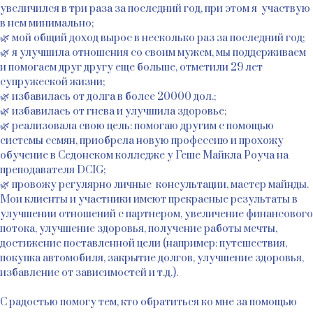
увеличился в три раза за последний год, при этом я участвую
в нем минимально;
🌿 мой общий доход вырос в несколько раз за последний год;
🌿 я улучшила отношения со своим мужем, мы поддерживаем
и помогаем друг другу еще больше, отметили 29 лет
супружеской жизни;
🌿 избавилась от долга в более 20000 дол.;
🌿 избавилась от гнева и улучшила здоровье;
🌿 реализовала свою цель: помогаю другим с помощью
системы семян, приобрела новую профессию и прохожу
обучение в Седонском колледже у Геше Майкла Роуча на
преподавателя DCIG;
🌿 провожу регулярно личные консультации, мастер майнды.
Мои клиенты и участники имеют прекрасные результаты в
улучшении отношений с партнером, увеличение финансового
потока, улучшение здоровья, получение работы мечты,
достижение поставленной цели (например: путешествия,
покупка автомобиля, закрытие долгов, улучшение здоровья,
избавление от зависимостей и т.д.).
С радостью помогу тем, кто обратиться ко мне за помощью