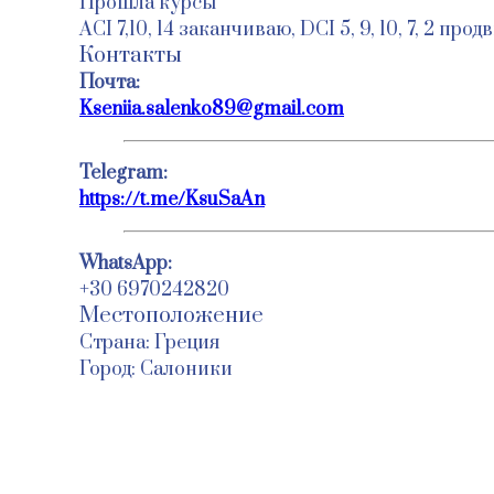
Прошла курсы
АСI 7,10, 14 заканчиваю, DCI 5, 9, 10, 7, 2 про
Контакты
Почта:
Kseniia.salenko89@gmail.com
Telegram:
https://t.me/KsuSaAn
WhatsApp:
+30 6970242820
Местоположение
Страна: Греция
Город: Салоники