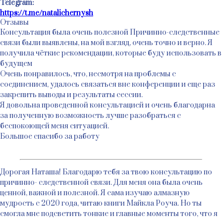
Telegram:
https://t.me/natalichernysh
Отзывы
Консультация была очень полезной Причинно-следственные
связи были выявлены, на мой взгляд, очень точно и верно. Я
получила чёткие рекомендации, которые буду использовать в
будущем
Очень понравилось, что, несмотря на проблемы с
соединением, удалось связаться вне конференции и еще раз
закрепить выводы и результаты сессии.
Я довольна проведенной консультацией и очень благодарна
за полученную возможность лучше разобраться с
беспокоющей меня ситуацией.
Большое спасибо за работу
Дорогая Наташа! Благодарю тебя за твою консультацию по
причинно- следственной связи. Для меня она была очень
ценной, важной и полезной. Я сама изучаю алмазную
мудрость с 2020 года, читаю книги Майкла Роуча. Но ты
смогла мне подсветить тонкие и главные моменты того, что я