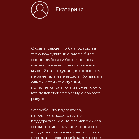
Екатерина
Оксана, сердечно благодарю за
твою консультацию вчера было
очень глубоко и бережно, но я
выписала множество инсайтов и
мыслей на "подумать , которые сама
не замечала и не видела. Когда мы в
одной и той же ситуации,
появляется слепота и нужен кто-то,
кто подсветит проблему с другого
ракурса.
Спасибо, что подсветила,
напомнила, вдохновила и
поддержала. И ещё раз напомнила
о том, что мы получаем только то,
что даём сами и никак иначе. Что эта
система надёжно работает. Что все