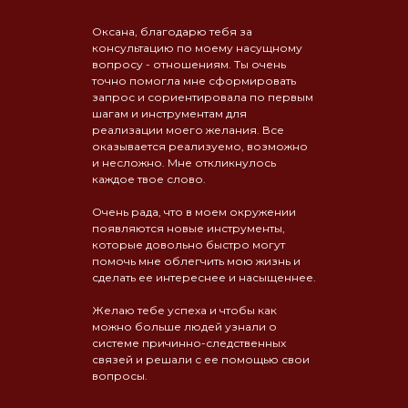
Оксана, благодарю тебя за
консультацию по моему насущному
вопросу - отношениям. Ты очень
точно помогла мне сформировать
запрос и сориентировала по первым
шагам и инструментам для
реализации моего желания. Все
оказывается реализуемо, возможно
и несложно. Мне откликнулось
каждое твое слово.
Очень рада, что в моем окружении
появляются новые инструменты,
которые довольно быстро могут
помочь мне облегчить мою жизнь и
сделать ее интереснее и насыщеннее.
Желаю тебе успеха и чтобы как
можно больше людей узнали о
системе причинно-следственных
связей и решали с ее помощью свои
вопросы.