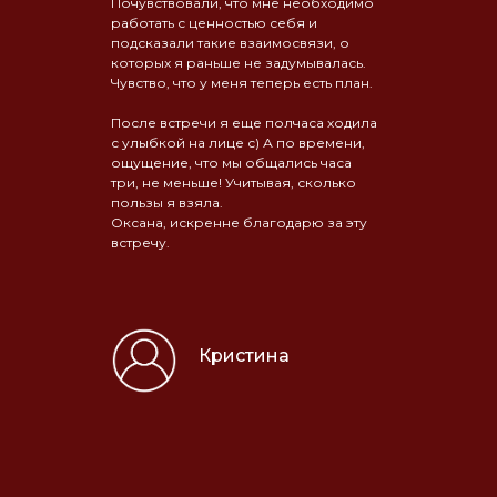
Почувствовали, что мне необходимо
работать с ценностью себя и
подсказали такие взаимосвязи, о
которых я раньше не задумывалась.
Чувство, что у меня теперь есть план.
После встречи я еще полчаса ходила
с улыбкой на лице с) А по времени,
ощущение, что мы общались часа
три, не меньше! Учитывая, сколько
пользы я взяла.
Оксана, искренне благодарю за эту
встречу.
Кристина