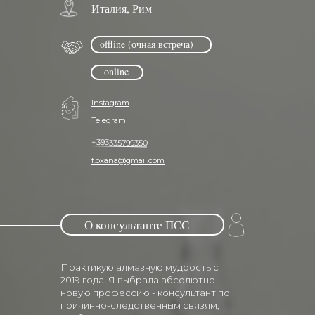
Италия, Рим
offline (очная встреча)
online
Instagram
Telegram
+393335799350
f.oxana@gmail.com
О консультанте ПСС
Практикую алмазную мудрость с
2019 года. Я выбрала абсолютно
новую профессию - консультант по
причинно-следственным связям,