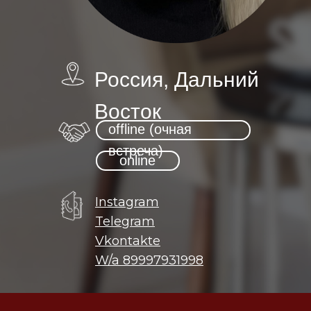
Россия, Дальний
Восток
offline (очная
встреча)
online
Instagram
Telegram
Vkontakte
W/a 89997931998