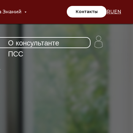
RU
EN
а Знаний
Контакты
О консультанте
ПСС
.