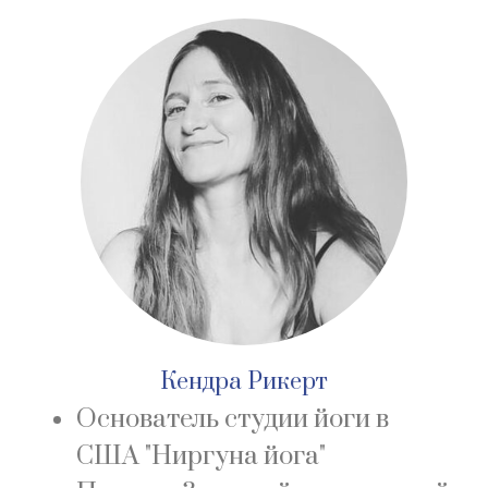
Кендра Рикерт
Основатель студии йоги в
США "Ниргуна йога"