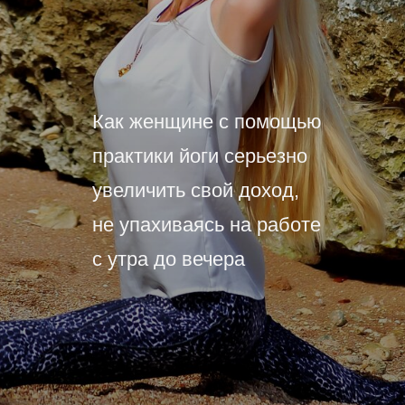
Как женщине с помощью
практики йоги серьезно
увеличить свой доход,
не упахиваясь на работе
с утра до вечера