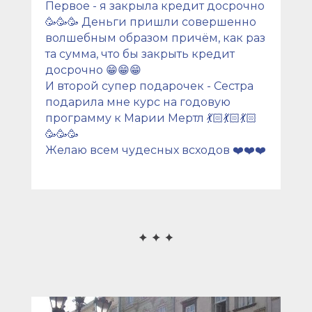
Первое - я закрыла кредит досрочно
🥳🥳🥳 Деньги пришли совершенно
волшебным образом причём, как раз
та сумма, что бы закрыть кредит
досрочно 😁😁😁
И второй супер подарочек - Сестра
подарила мне курс на годовую
программу к Марии Мертл 💃🏻💃🏻💃🏻
🥳🥳🥳
Желаю всем чудесных всходов ❤️❤️❤️