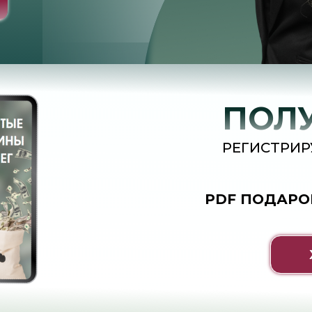
ПОЛ
РЕГИСТРИР
PDF ПОДАРО