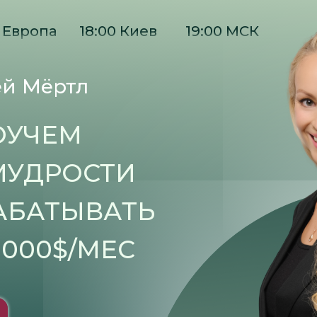
0 Европа
18:00 Киев
19:00 МСК
ей Мёртл
ОУЧЕМ
МУДРОСТИ
РАБАТЫВАТЬ
1000$/МЕС