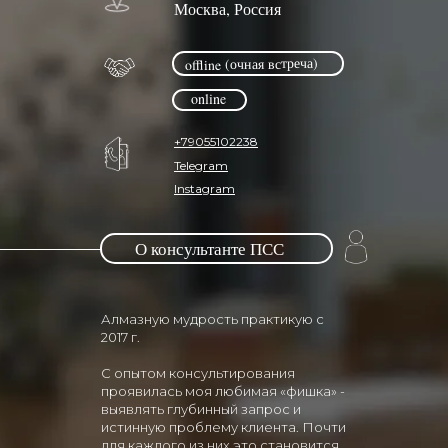
Москва, Россия
offline (очная встреча)
online
+79055102238
Telegram
Instagram
О консультанте ПСС
Алмазную мудрость практикую с
2017 г.
С опытом консультирования
проявилась моя любимая «фишка» -
выявлять глубинный запрос и
истинную проблему клиента. Почти
для каждого из них это становится