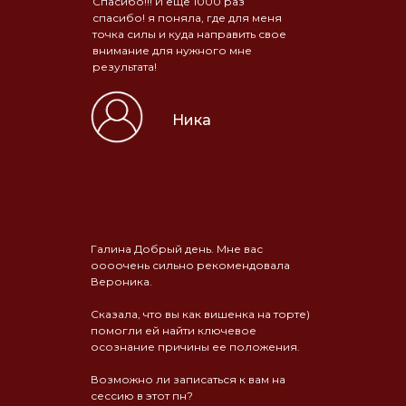
Спасибо!!! И ещё 1000 раз
спасибо! я поняла, где для меня
точка силы и куда направить свое
внимание для нужного мне
результата!
Ника
Галина Добрый день. Мне вас
оооочень сильно рекомендовала
Вероника.
Сказала, что вы как вишенка на торте)
помогли ей найти ключевое
осознание причины ее положения.
Возможно ли записаться к вам на
сессию в этот пн?