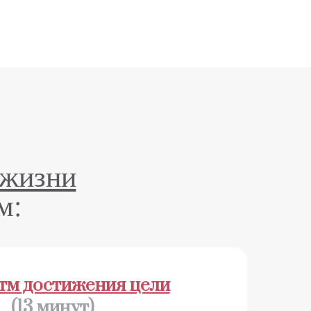
 жизни
м:
тм достижения цели
(13 минут)