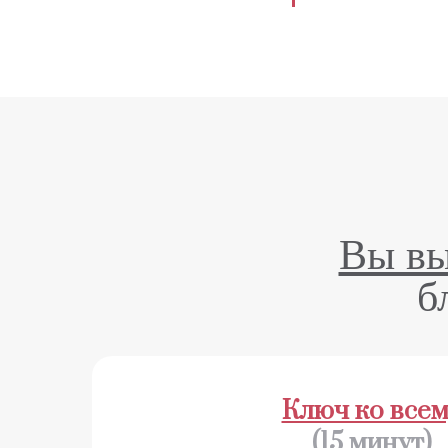
Вы вы
б
Ключ ко все
(15 минут)