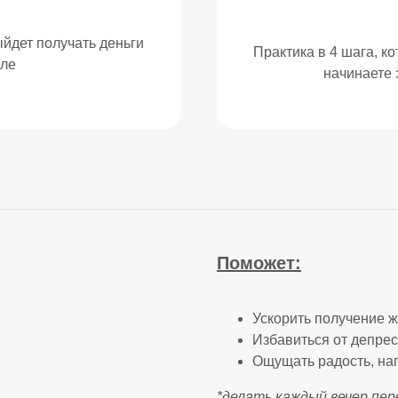
ыйдет получать деньги
Практика в 4 шага, к
еле
начинаете
Поможет:
Ускорить получение 
Избавиться от депрес
Ощущать радость, на
*делать каждый вечер пер