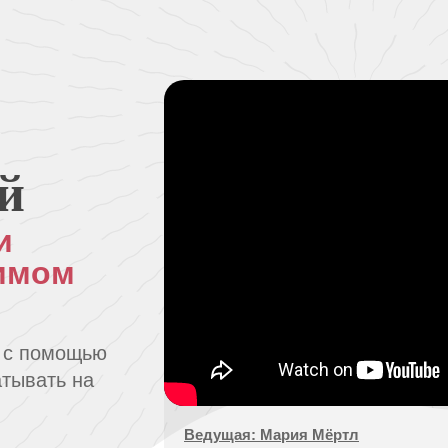
й
и
бимом
, с помощью
атывать на
Ведущая: Мария Мёртл