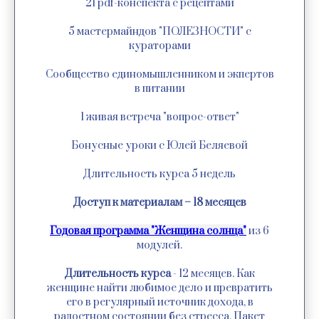
21 pdf-конспекта с рецептами
5 мастермайндов "ПОЛЕЗНОСТИ" с
кураторами
Сообщество единомышленником и экпертов
в питании
1 живая встреча "вопрос-ответ"
Бонусные уроки с Юлей Беляевой
Длительность курса 5 недель
Доступ к материалам – 18 месяцев
Годовая программа "Женщина солнца"
из 6
модулей.
Длительность курса
- 12 месяцев. Как
женщине найти любимое дело и превратить
его в регулярный источник дохода, в
радостном состоянии без стресса. Пакет