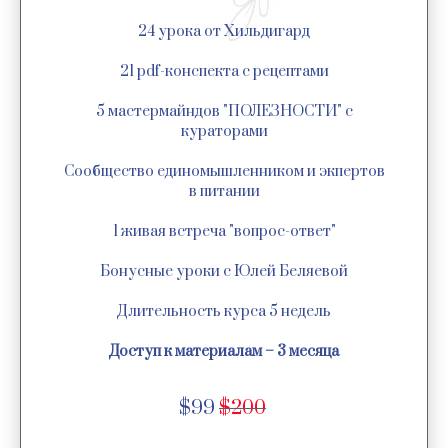
24 урока от Хильдигард
21 pdf-конспекта с рецептами
5 мастермайндов "ПОЛЕЗНОСТИ" с
кураторами
Сообщество единомышленником и экпертов
в питании
1 живая встреча "вопрос-ответ"
Бонусные уроки с Юлей Беляевой
Длительность курса 5 недель
Доступ к материалам – 3 месяца
$99
$200