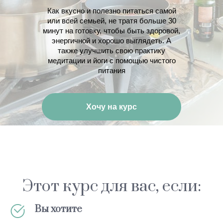
Как вкусно и полезно питаться самой
или всей семьей, не тратя больше 30
минут на готовку, чтобы быть здоровой,
энергичной и хорошо выглядеть. А
также улучшить свою практику
медитации и йоги с помощью чистого
питания
Хочу на курс
Этот курс для вас, если:
Вы хотите