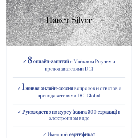
Пакет Silver
8
✓
онлайн-занятий
с Майклом Роучем и
преподавателями DCI
1
✓
живая онлайн-сессия
вопросов и ответов с
преподавателями DCI Global
✓ Руководство по курсу (книга 300 страниц)
в
электронном виде
✓ Именной
сертификат