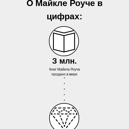
О Майкле Роуче в
цифрах:
З млн.
Книг Майкла Роуча
продано в мире