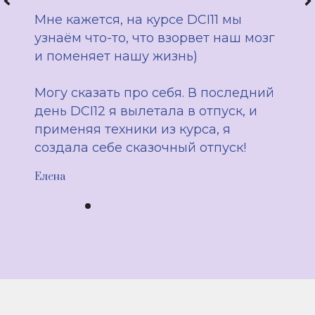
Майкл Роуч, курс очень глубокий,
что мудрость, которая будет
помогать нам всю жизнь требует
времени и усилия!
Поэтому с радостью продолжаю
читать, учиться и практиковать! От
всей души благодарю за ценные
знания!!!! Билет я получила
благодаря розыгрышу Ольги
Крайнюк и Инны Катуниной,
благодарю вас, девочки, за такую
прекрасную возможность!!!
Наталья Минина