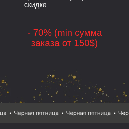
скидке
- 70% (min сумма
заказа от 150$)
Чёрная пятница
Чёрная пятница
Чёрная п