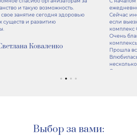
С началом пандемии начала заниматься
ежедневно онлайн с тренером по 1,5 часа.
Сейчас иногда 40 минут, иногда час, даже
если выезжаю в 5 утра делаю хотя бы
комплекс Сурью🙏
Очень благодарна за бета-тест,все
комплексы и направления прекрасны!🙏😍
Прошла все ,кроме мягкой йоги.
Влюбилась в сердечную йогу, повторяла её
несколько раз😇.
С нетерпением жду начала занятий в
институте, особенно интересует сердечная
йога и комплексы Леди Нигумы, отличные
от того, что есть в записи с Геше Майклом. ❤️
Александра Снопкова