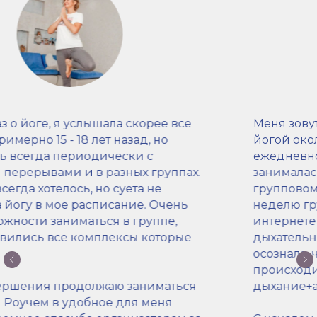
Меня зовут Александра, познакомилась с
йогой около 2-лет назад, год стала
ежедневно делать сурью-намаскар,
занималась раз в неделю с тренером на
групповом тренировке в спортзале и раз в
неделю группой на природе. Сама, в
интернете с Садхгуру, осваивала
дыхательные практики и пение мантр,
осознала ,что самое лучшее ощущения
происходит после комплекса
дыхание+асаны+мантры.